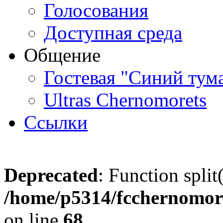
Голосования
Доступная среда
Общение
Гостевая "Синий тум
Ultras Chernomorets
Ссылки
Deprecated
: Function split
/home/p5314/fcchernomore
on line
68