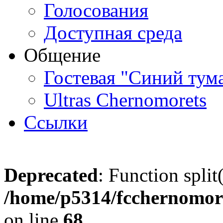
Голосования
Доступная среда
Общение
Гостевая "Синий тум
Ultras Chernomorets
Ссылки
Deprecated
: Function split
/home/p5314/fcchernomore
on line
68