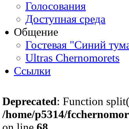
Голосования
Доступная среда
Общение
Гостевая "Синий тум
Ultras Chernomorets
Ссылки
Deprecated
: Function split
/home/p5314/fcchernomore
on line
68