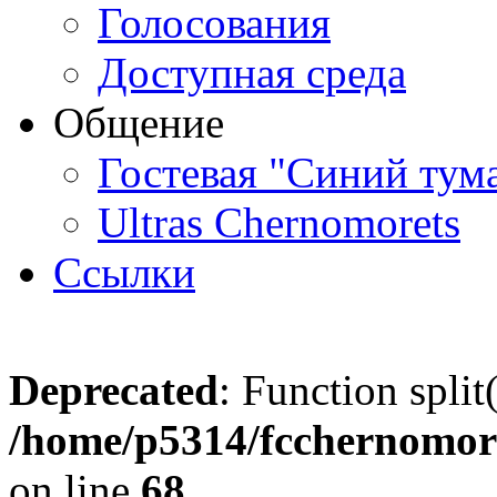
Голосования
Доступная среда
Общение
Гостевая "Синий тум
Ultras Chernomorets
Ссылки
Deprecated
: Function split
/home/p5314/fcchernomore
on line
68