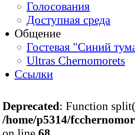
Голосования
Доступная среда
Общение
Гостевая "Синий тум
Ultras Chernomorets
Ссылки
Deprecated
: Function split
/home/p5314/fcchernomore
on line
68