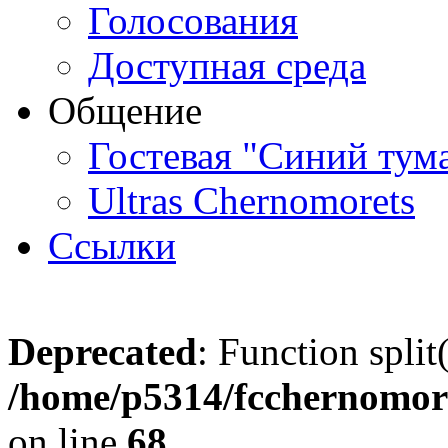
Голосования
Доступная среда
Общение
Гостевая "Синий тум
Ultras Chernomorets
Ссылки
Deprecated
: Function split
/home/p5314/fcchernomore
on line
68