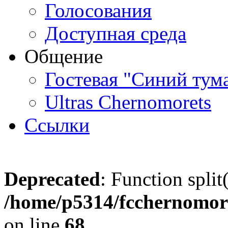
Голосования
Доступная среда
Общение
Гостевая "Синий тум
Ultras Chernomorets
Ссылки
Deprecated
: Function split
/home/p5314/fcchernomore
on line
68