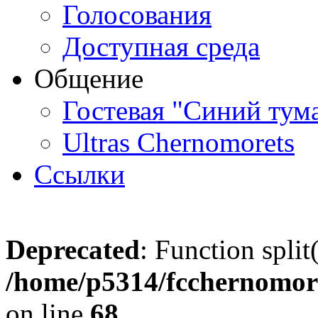
Голосования
Доступная среда
Общение
Гостевая "Синий тум
Ultras Chernomorets
Ссылки
Deprecated
: Function split
/home/p5314/fcchernomore
on line
68