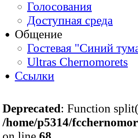
Голосования
Доступная среда
Общение
Гостевая "Синий тум
Ultras Chernomorets
Ссылки
Deprecated
: Function split
/home/p5314/fcchernomore
on line
68