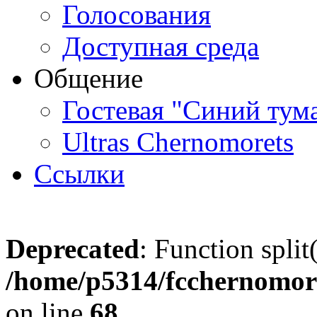
Голосования
Доступная среда
Общение
Гостевая "Синий тум
Ultras Chernomorets
Ссылки
Deprecated
: Function split
/home/p5314/fcchernomore
on line
68