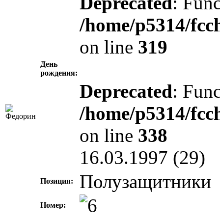
Deprecated
: Func
/home/p5314/fcc
on line
319
День
рождения:
Deprecated
: Func
/home/p5314/fcc
on line
338
16.03.1997 (29)
Полузащитники
Позиция:
Номер: