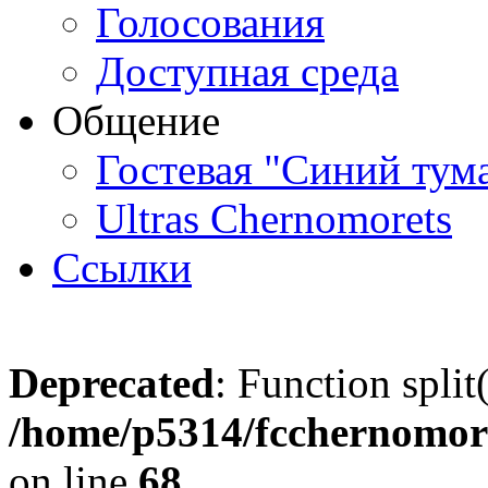
Голосования
Доступная среда
Общение
Гостевая "Синий тум
Ultras Chernomorets
Ссылки
Deprecated
: Function split
/home/p5314/fcchernomore
on line
68