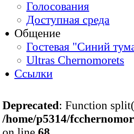
Голосования
Доступная среда
Общение
Гостевая "Синий тум
Ultras Chernomorets
Ссылки
Deprecated
: Function split
/home/p5314/fcchernomore
on line
68