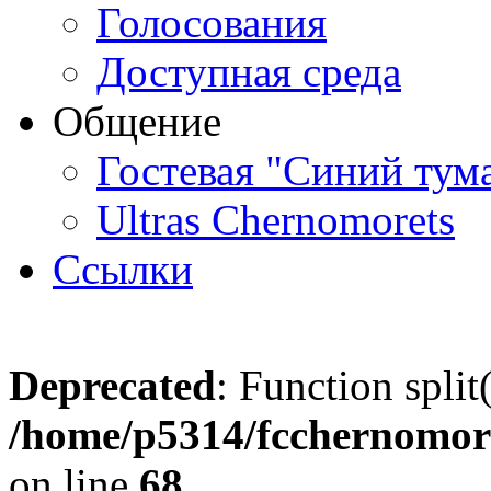
Голосования
Доступная среда
Общение
Гостевая "Синий тум
Ultras Chernomorets
Ссылки
Deprecated
: Function split
/home/p5314/fcchernomore
on line
68