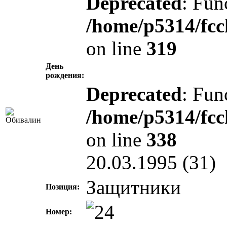
Deprecated
: Fun
/home/p5314/fcc
on line
319
День
рождения:
Deprecated
: Fun
/home/p5314/fcc
on line
338
20.03.1995 (31)
Защитники
Позиция:
Номер: