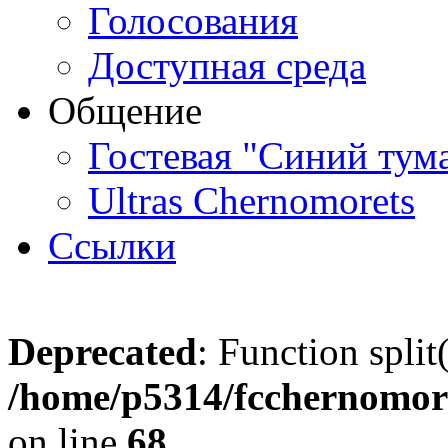
Голосования
Доступная среда
Общение
Гостевая "Синий тум
Ultras Chernomorets
Ссылки
Deprecated
: Function split
/home/p5314/fcchernomore
on line
68