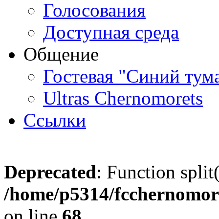
Голосования
Доступная среда
Общение
Гостевая "Синий тум
Ultras Chernomorets
Ссылки
Deprecated
: Function split
/home/p5314/fcchernomore
on line
68