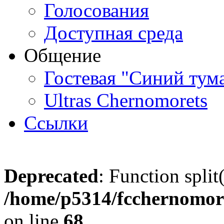
Голосования
Доступная среда
Общение
Гостевая "Синий тум
Ultras Chernomorets
Ссылки
Deprecated
: Function split
/home/p5314/fcchernomore
on line
68