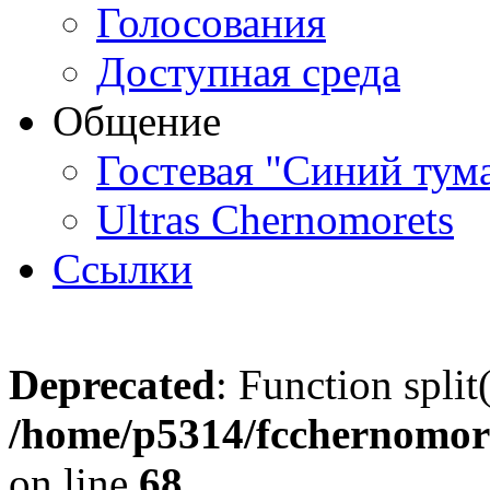
Голосования
Доступная среда
Общение
Гостевая "Синий тум
Ultras Chernomorets
Ссылки
Deprecated
: Function split
/home/p5314/fcchernomore
on line
68