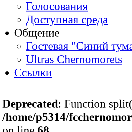
Голосования
Доступная среда
Общение
Гостевая "Синий тум
Ultras Chernomorets
Ссылки
Deprecated
: Function split
/home/p5314/fcchernomore
on line
68