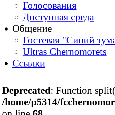
Голосования
Доступная среда
Общение
Гостевая "Синий тум
Ultras Chernomorets
Ссылки
Deprecated
: Function split
/home/p5314/fcchernomore
on line
68