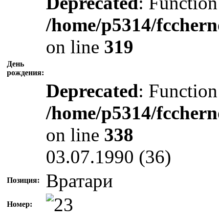
Deprecated
: Function
/home/p5314/fcchern
on line
319
День
рождения:
Deprecated
: Function
/home/p5314/fcchern
on line
338
03.07.1990 (36)
Вратари
Позиция:
Номер: