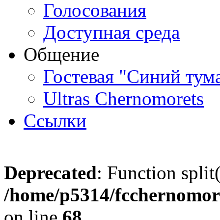
Голосования
Доступная среда
Общение
Гостевая "Синий тум
Ultras Chernomorets
Ссылки
Deprecated
: Function split
/home/p5314/fcchernomore
on line
68