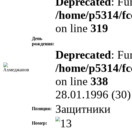
Deprecated
: Fu
/home/p5314/fc
on line
319
День
рождения:
Deprecated
: Fu
/home/p5314/fc
on line
338
28.01.1996 (30)
Защитники
Позиция:
Номер: