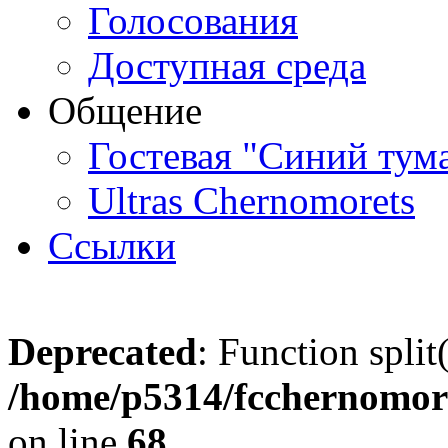
Голосования
Доступная среда
Общение
Гостевая "Синий тум
Ultras Chernomorets
Ссылки
Deprecated
: Function split
/home/p5314/fcchernomore
on line
68