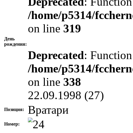
Deprecated
: Function
/home/p5314/fcchern
on line
319
День
рождения:
Deprecated
: Function
/home/p5314/fcchern
on line
338
22.09.1998 (27)
Вратари
Позиция:
Номер: