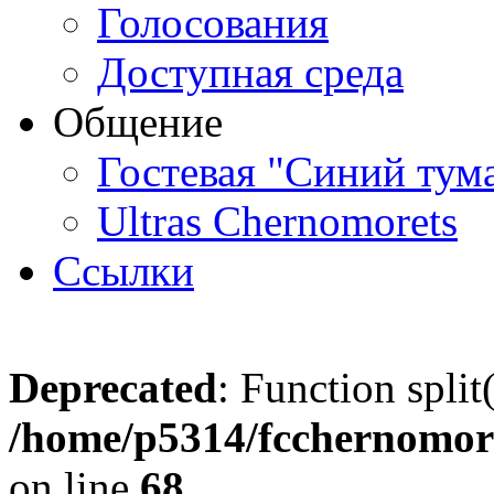
Голосования
Доступная среда
Общение
Гостевая "Синий тум
Ultras Chernomorets
Ссылки
Deprecated
: Function split
/home/p5314/fcchernomore
on line
68