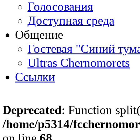
Голосования
Доступная среда
Общение
Гостевая "Синий тум
Ultras Chernomorets
Ссылки
Deprecated
: Function split
/home/p5314/fcchernomore
on line
68