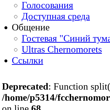
Голосования
Доступная среда
Общение
Гостевая "Синий тум
Ultras Chernomorets
Ссылки
Deprecated
: Function split
/home/p5314/fcchernomore
on line
68