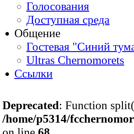
Голосования
Доступная среда
Общение
Гостевая "Синий тум
Ultras Chernomorets
Ссылки
Deprecated
: Function split
/home/p5314/fcchernomore
on line
68