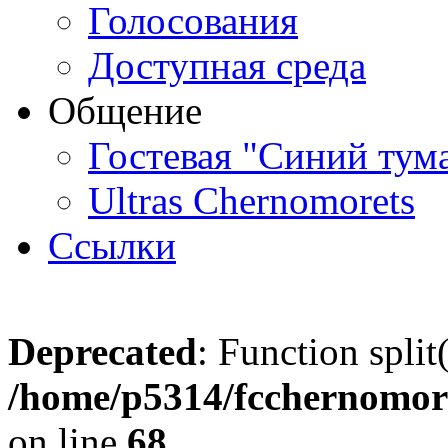
Голосования
Доступная среда
Общение
Гостевая "Синий тум
Ultras Chernomorets
Ссылки
Deprecated
: Function split
/home/p5314/fcchernomore
on line
68