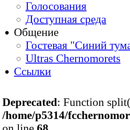
Голосования
Доступная среда
Общение
Гостевая "Синий тум
Ultras Chernomorets
Ссылки
Deprecated
: Function split
/home/p5314/fcchernomore
on line
68