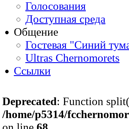
Голосования
Доступная среда
Общение
Гостевая "Синий тум
Ultras Chernomorets
Ссылки
Deprecated
: Function split
/home/p5314/fcchernomore
on line
68