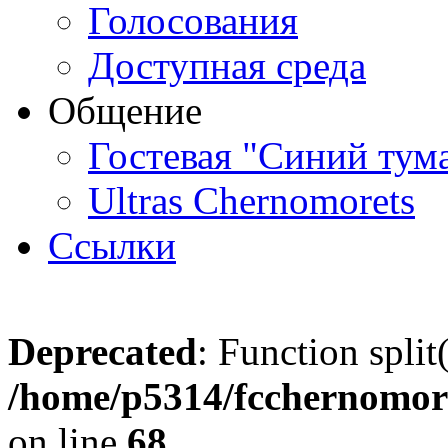
Голосования
Доступная среда
Общение
Гостевая "Синий тум
Ultras Chernomorets
Ссылки
Deprecated
: Function split
/home/p5314/fcchernomore
on line
68