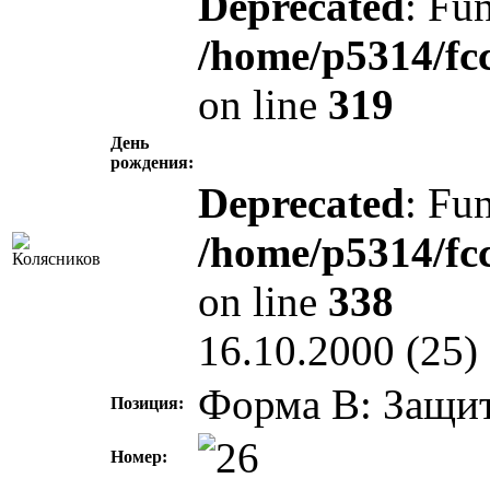
Deprecated
: Fun
/home/p5314/fc
on line
319
День
рождения:
Deprecated
: Fun
/home/p5314/fc
on line
338
16.10.2000 (25)
Форма В: Защи
Позиция:
Номер: