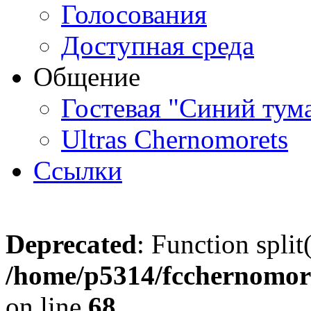
Голосования
Доступная среда
Общение
Гостевая "Синий тум
Ultras Chernomorets
Ссылки
Deprecated
: Function split
/home/p5314/fcchernomore
on line
68