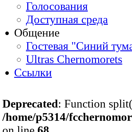
Голосования
Доступная среда
Общение
Гостевая "Синий тум
Ultras Chernomorets
Ссылки
Deprecated
: Function split
/home/p5314/fcchernomore
on line
68