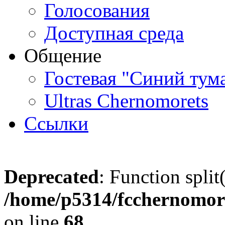
Голосования
Доступная среда
Общение
Гостевая "Синий тум
Ultras Chernomorets
Ссылки
Deprecated
: Function split
/home/p5314/fcchernomore
on line
68