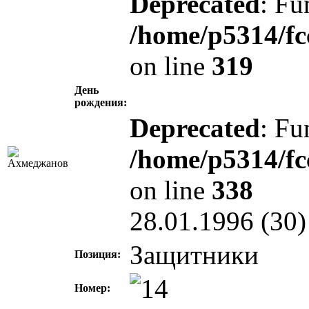
Deprecated
: Fu
/home/p5314/fc
on line
319
День
рождения:
Deprecated
: Fu
/home/p5314/fc
on line
338
28.01.1996 (30)
Защитники
Позиция:
Номер: