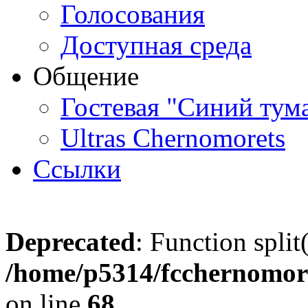
Голосования
Доступная среда
Общение
Гостевая "Синий тум
Ultras Chernomorets
Ссылки
Deprecated
: Function split
/home/p5314/fcchernomore
on line
68