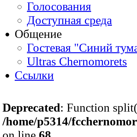
Голосования
Доступная среда
Общение
Гостевая "Синий тум
Ultras Chernomorets
Ссылки
Deprecated
: Function split
/home/p5314/fcchernomore
on line
68