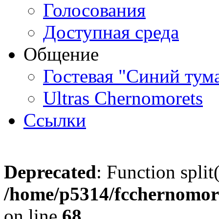
Голосования
Доступная среда
Общение
Гостевая "Синий тум
Ultras Chernomorets
Ссылки
Deprecated
: Function split
/home/p5314/fcchernomore
on line
68