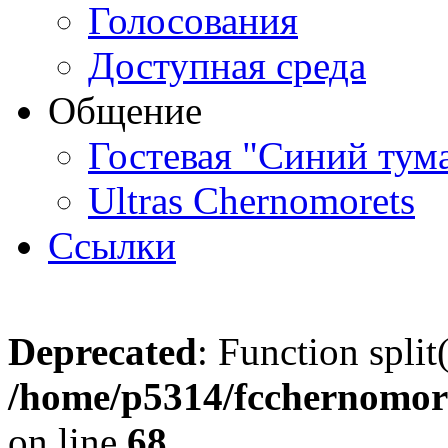
Голосования
Доступная среда
Общение
Гостевая "Синий тум
Ultras Chernomorets
Ссылки
Deprecated
: Function split
/home/p5314/fcchernomore
on line
68