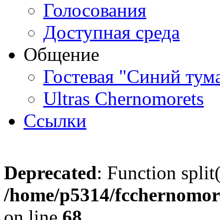
Голосования
Доступная среда
Общение
Гостевая "Синий тум
Ultras Chernomorets
Ссылки
Deprecated
: Function split
/home/p5314/fcchernomore
on line
68