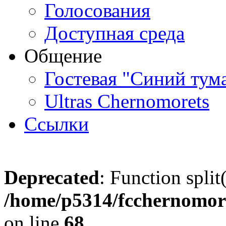
Голосования
Доступная среда
Общение
Гостевая "Синий тум
Ultras Chernomorets
Ссылки
Deprecated
: Function split
/home/p5314/fcchernomore
on line
68