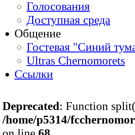
Голосования
Доступная среда
Общение
Гостевая "Синий тум
Ultras Chernomorets
Ссылки
Deprecated
: Function split
/home/p5314/fcchernomore
on line
68