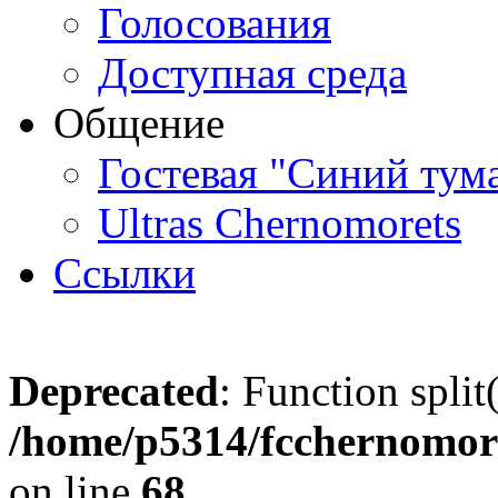
Голосования
Доступная среда
Общение
Гостевая "Синий тум
Ultras Chernomorets
Ссылки
Deprecated
: Function split
/home/p5314/fcchernomore
on line
68