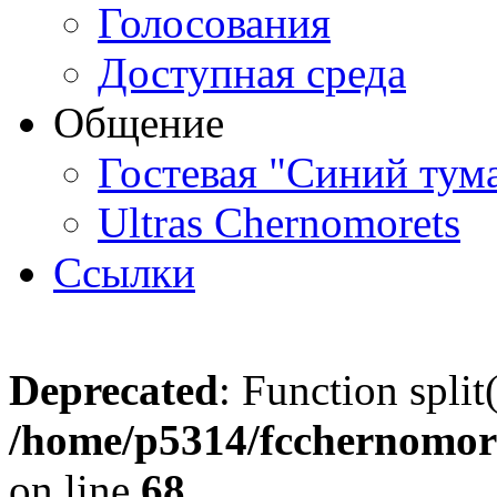
Голосования
Доступная среда
Общение
Гостевая "Синий тум
Ultras Chernomorets
Ссылки
Deprecated
: Function split
/home/p5314/fcchernomore
on line
68