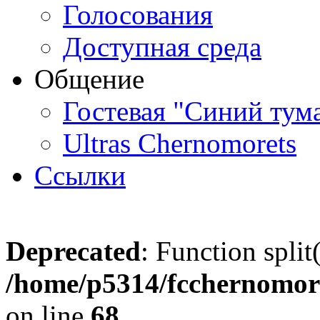
Голосования
Доступная среда
Общение
Гостевая "Синий тум
Ultras Chernomorets
Ссылки
Deprecated
: Function split
/home/p5314/fcchernomore
on line
68