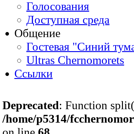
Голосования
Доступная среда
Общение
Гостевая "Синий тум
Ultras Chernomorets
Ссылки
Deprecated
: Function split
/home/p5314/fcchernomore
on line
68