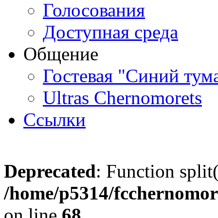
Голосования
Доступная среда
Общение
Гостевая "Синий тум
Ultras Chernomorets
Ссылки
Deprecated
: Function split
/home/p5314/fcchernomore
on line
68