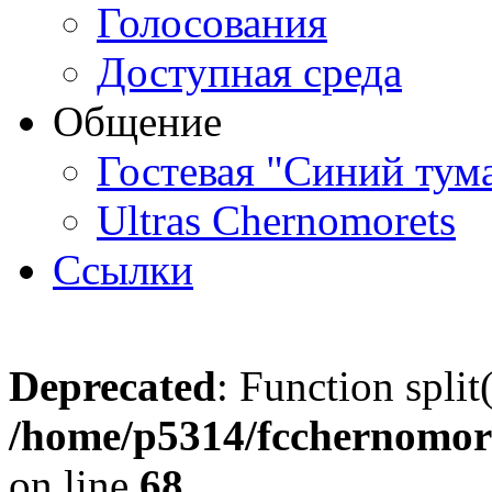
Голосования
Доступная среда
Общение
Гостевая "Синий тум
Ultras Chernomorets
Ссылки
Deprecated
: Function split
/home/p5314/fcchernomore
on line
68