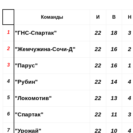
Команды
И
В
Н
1
"ГНС-Спартак"
22
18
3
2
"Жемчужина-Сочи-Д"
22
16
2
3
"Парус"
22
16
1
4
"Рубин"
22
14
4
5
"Локомотив"
22
13
4
6
"Спартак"
22
11
3
7
"Урожай"
22
10
4