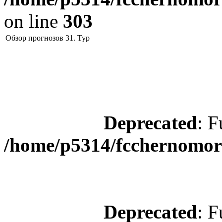
on line
303
Обзор прогнозов 31. Тур
Deprecated
: F
/home/p5314/fcchernomore
Deprecated
: F