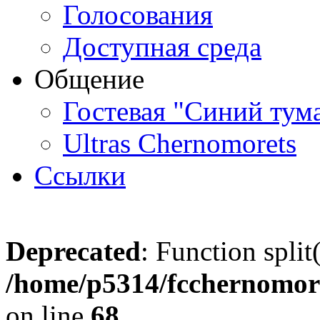
Голосования
Доступная среда
Общение
Гостевая "Синий тум
Ultras Chernomorets
Ссылки
Deprecated
: Function split
/home/p5314/fcchernomore
on line
68