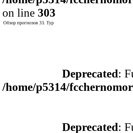
on line
303
Обзор прогнозов 33. Тур
Deprecated
: F
/home/p5314/fcchernomore
Deprecated
: F