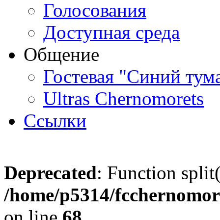
Голосования
Доступная среда
Общение
Гостевая "Синий тум
Ultras Chernomorets
Ссылки
Deprecated
: Function split
/home/p5314/fcchernomore
on line
68