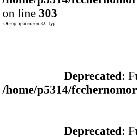
on line
303
Обзор прогнозов 32. Тур
Deprecated
: F
/home/p5314/fcchernomore
Deprecated
: F