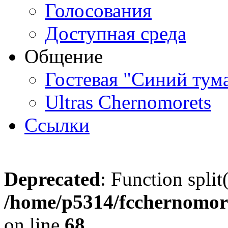
Голосования
Доступная среда
Общение
Гостевая "Синий тум
Ultras Chernomorets
Ссылки
Deprecated
: Function split
/home/p5314/fcchernomore
on line
68