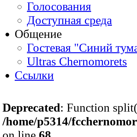
Голосования
Доступная среда
Общение
Гостевая "Синий тум
Ultras Chernomorets
Ссылки
Deprecated
: Function split
/home/p5314/fcchernomore
on line
68